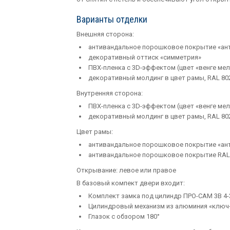
Варианты отделки
Внешняя сторона:
антивандальное порошковое покрытие «ан
декоративный оттиск «симметрия»
ПВХ-пленка с 3D-эффектом (цвет «венге мел
декоративный молдинг в цвет рамы, RAL 802
Внутренняя сторона:
ПВХ-пленка с 3D-эффектом (цвет «венге мел
декоративный молдинг в цвет рамы, RAL 802
Цвет рамы:
антивандальное порошковое покрытие «ан
антивандальное порошковое покрытие RAL 
Открывание: левое или правое
В базовый компект двери входит:
Комплект замка под цилиндр ПРО-САМ 3В 4-
Цилиндровый механизм из алюминия «ключ-
Глазок с обзором 180°