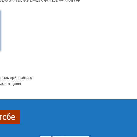
мером 880х2050 можно по цене от
51207
тг
 размеры вашего
Расчет цены
тобе