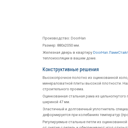
Производство:
DoorHan
Размер: 880х2050 мм.
Железная дверь в квартиру
DoorHan ЛамиСтай
теплоизоляции в вашем доме.
Конструктивные решения
Высокопрочное полотно из оцинкованной холод
минераловатной плиты высокой плотности. На
строительного проема.
Оцинкованная стальная рама из цельногнутого 
шириной 47 мм.
Эластичный и долговечный уплотнитель специ
деформируется при колебаниях температур (про
Регулируемые стальные петли из оцинкованно
от снятия с петель и обеспечивают угол открыт