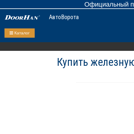
Официальный пр
АвтоВорота
Каталог
Купить железную