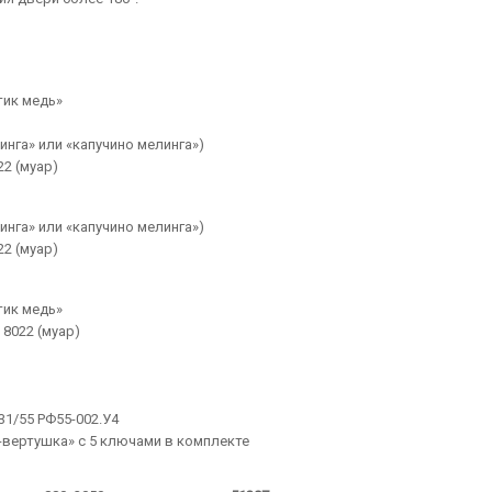
тик медь»
инга» или «капучино мелинга»)
2 (муар)
инга» или «капучино мелинга»)
2 (муар)
тик медь»
8022 (муар)
31/55 РФ55-002.У4
вертушка» с 5 ключами в комплекте