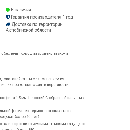
В наличии
Гарантия производителя 1 год
Доставка по территории
Актюбинской области
л
обеспечит хороший уровень звуко- и
нокатаной стали с заполнением из
личник позволяет скрыть неровности
профиля 1,5 мм. Широкий С-образный наличник
альной формы из термоэластопласта не
служит более 10 лет).
й стали с противосъемными штырями защищают
ия двери более 180°.