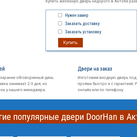
Купить железную дверь недорого в Актобе раз
Нужен замер
Заказать доставку
Заказать установку
Купить
ей
Двери на заказ
 заранее обговоренный день.
Изготовим входную дверь под
вка занимает 2-3 дня, но
проёма быстро и с гарантией. 
рок у нашего менеджера.
онлайн или по телефону.
гие популярные двери DoorHan в Ак