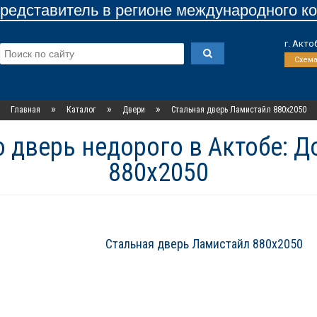
едставитель в регионе международного к
г. Акт
Схем
»
»
»
Главная
Каталог
Двери
Стальная дверь Ламистайл 880х2050
 дверь недорого в Актобе: 
880х2050
Стальная дверь Ламистайл 880х2050