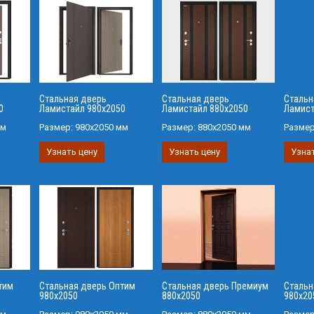
Стальная дверь
Стальная дверь
Стальн
0
Ламистайл 980х2050
Ламистайл 880х2050
Ламист
мм
Размер:
980х2050 мм
Размер:
880х2050 мм
Разме
Узнать цену
Узнать цену
Узнат
тим
Стальная дверь Оптим
Стальная дверь Премиум
Стальн
980х2050
880х2050
980х20