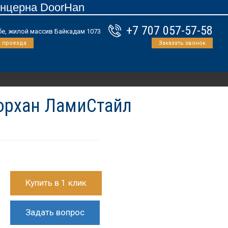
онцерна DoorHan
+7 707 057-57-58
обе, жилой массив Байкадам 1073
а проезда
Заказать звонок
Дорхан ЛамиСтайл
Купить в 1 клик
Задать вопрос